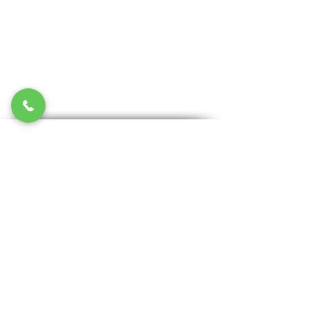
כתובת
מ.נ. מערכות
1 האקליפטוס
פארק תעשיות עמק
טל:
052-5308018
פקס:
04-6220808
דוא"ל:
susan@mnsys.co.il
ניווט מהיר
למה ג'ל פרו