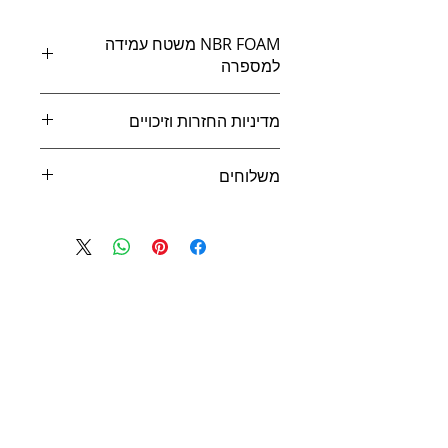
NBR FOAM משטח עמידה
למספרה
מתוך קולקציית משטחי עמידה
מדיניות החזרות וזיכויים
למספרות.
החזרת מוצר תאופשר אם יצר הקונה קשר
משלוחים
עם ארגומט עד 14 ימים מיום קבלת
המשלוח בלבד.
המשלוח עד 7 ימי עסקים
המוצר חייב להשאר באריזתו המקורית
בעת ההחזרה וללא פגם.
הלקוח רשאי להוציא את המוצר מהאריזה
לבדיקה אך לא לעשות בו שימוש יומי, ולא
לנקות אותו עם חומרי ניקיון אשר עלולים
לפגוע בו.
מוצר פגום יוחזר לארגומט במהלך תקופת
האחריות המוגבלת ולקבל מוצר חלופי
שווה ערך.