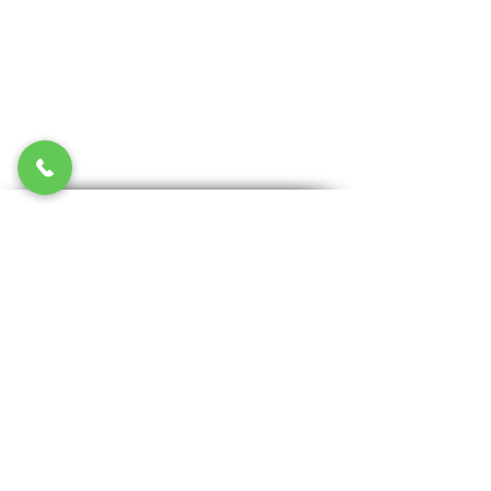
כתובת
מ.נ. מערכות
1 האקליפטוס
פארק תעשיות עמק
טל:
052-5308018
פקס:
04-6220808
דוא"ל:
susan@mnsys.co.il
ניווט מהיר
למה ג'ל פרו