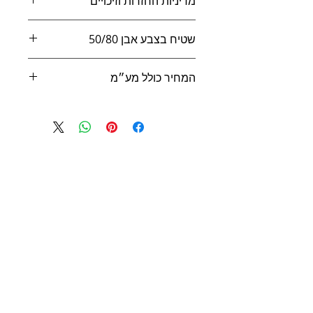
מדיניות החזרות וזיכויים
החזרת מוצר תאופשר אם יצר הקונה קשר
שטיח בצבע אבן 50/80
עם ארגומט עד 14 ימים מיום קבלת
המשלוח בלבד.
מתוך קולקציית New Life Eco Pro
המוצר חייב להשאר באריזתו המקורית
המחיר כולל מע״מ
בעת ההחזרה וללא פגם.
הלקוח רשאי להוציא את המוצר מהאריזה
לבדיקה אך לא לעשות בו שימוש יומי, ולא
לנקות אותו עם חומרי ניקיון אשר עלולים
לפגוע בו.
מוצר פגום יוחזר לארגומט במהלך תקופת
האחריות המוגבלת ולקבל מוצר חלופי
שווה ערך.